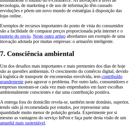
distintamente o mundo do e-commerce. As inovações a nível de
tecnologia, de marketing e de uso de informação têm causado
revoluções e põem um novo mundo de estratégias à disposição das
lojas online.
Exemplos de recursos importantes do ponto de vista do consumidor
são a facilidade de comparar preços proporcionada pela internet e o
rastreio do envio
.
Neste outro artigo
abordamos um exemplo de uma
inovação adotada por muitas empresas: o armazém inteligente.
7. Consciência ambiental
Um dos desafios mais importantes e mais prementes dos dias de hoje
são as questões ambientais. O crescimento do comércio digital, devido
à logística de transporte de encomendas envolvida, tem
contribuído
grandemente
para agravar o problema. Por outro lado, consumidores e
empresas mostram-se cada vez mais empenhados em fazer escolhas
ambientalmente conscientes e dar uma contribuição positiva.
A entrega fora do domicílio revela-se, também neste domínio, superior,
tendo sido já recomendada por estudos, por representar uma
quantidade muito menor de poluição gerada. Experimente por si
mesmo as vantagens do serviço InPost e faça parte desta visão de um
amanhã mais sustentável
.