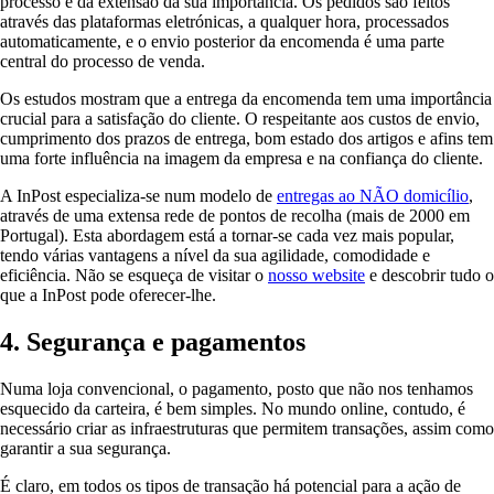
processo e da extensão da sua importância. Os pedidos são feitos
através das plataformas eletrónicas, a qualquer hora, processados
automaticamente, e o envio posterior da encomenda é uma parte
central do processo de venda.
Os estudos mostram que a entrega da encomenda tem uma importância
crucial para a satisfação do cliente. O respeitante aos custos de envio,
cumprimento dos prazos de entrega, bom estado dos artigos e afins tem
uma forte influência na imagem da empresa e na confiança do cliente.
A InPost especializa-se num modelo de
entregas ao NÃO domicílio
,
através de uma extensa rede de pontos de recolha (mais de 2000 em
Portugal). Esta abordagem está a tornar-se cada vez mais popular,
tendo várias vantagens a nível da sua agilidade, comodidade e
eficiência. Não se esqueça de visitar o
nosso website
e descobrir tudo o
que a InPost pode oferecer-lhe.
4. Segurança e pagamentos
Numa loja convencional, o pagamento, posto que não nos tenhamos
esquecido da carteira, é bem simples. No mundo online, contudo, é
necessário criar as infraestruturas que permitem transações, assim como
garantir a sua segurança.
É claro, em todos os tipos de transação há potencial para a ação de