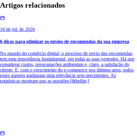
Artigos relacionados
16 de jul. de 2026
6 dicas para otimizar os envios de encomendas da sua empresa
No mundo do comércio digital, o processo de envio das encomendas
tem uma importância fundamental, em todas as suas vertentes. Há que
considerar custos, preocupações ambientais e, claro, a satisfação do
cliente. E, com o crescimento do e-commerce nos últimos anos, todos
esses aspetos ganharam uma relevância sem precedentes. As
estatísticas mostram que as questões [&hellip;]