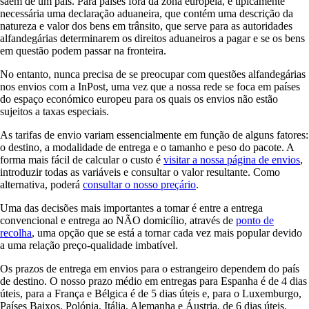
saem de um país. Para países fora da zona europeia, é tipicamente
necessária uma declaração aduaneira, que contém uma descrição da
natureza e valor dos bens em trânsito, que serve para as autoridades
alfandegárias determinarem os direitos aduaneiros a pagar e se os bens
em questão podem passar na fronteira.
No entanto, nunca precisa de se preocupar com questões alfandegárias
nos envios com a InPost, uma vez que a nossa rede se foca em países
do espaço económico europeu para os quais os envios não estão
sujeitos a taxas especiais.
As tarifas de envio variam essencialmente em função de alguns fatores:
o destino, a modalidade de entrega e o tamanho e peso do pacote. A
forma mais fácil de calcular o custo é
visitar a nossa página de envios
,
introduzir todas as variáveis e consultar o valor resultante. Como
alternativa, poderá
consultar o nosso preçário
.
Uma das decisões mais importantes a tomar é entre a entrega
convencional e entrega ao NÃO domicílio, através de
ponto de
recolha
, uma opção que se está a tornar cada vez mais popular devido
a uma relação preço-qualidade imbatível.
Os prazos de entrega em envios para o estrangeiro dependem do país
de destino. O nosso prazo médio em entregas para Espanha é de 4 dias
úteis, para a França e Bélgica é de 5 dias úteis e, para o Luxemburgo,
Países Baixos, Polónia, Itália, Alemanha e Áustria, de 6 dias úteis.