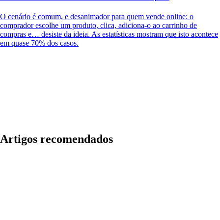
O cenário é comum, e desanimador para quem vende online: o
comprador escolhe um produto, clica, adiciona-o ao carrinho de
compras e… desiste da ideia. As estatísticas mostram que isto acontece
em quase 70% dos casos.
Artigos recomendados