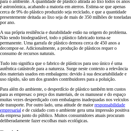
para o ambiente. A quantidade de plástico atirada ao lixo todos os anos
é astronómica, acabando a maioria em aterros. Estima-se que apenas
cerca de 9% do plástico produzido seja reciclado, e que a quantidade
presentemente deitada ao lixo seja de mais de 350 milhões de toneladas
por ano.
A sua própria resiliência e durabilidade estão na origem do problema.
Não sendo biodegradável, todo o plástico fabricado torna-se
permanente. Uma garrafa de plástico demora cerca de 450 anos a
decompor-se. Adicionalmente, a produção de plásticos requer o
consumo de recursos naturais.
Tudo isto significa que o fabrico de plásticos para uso único é uma
autêntica catástrofe para a natureza. Surge neste contexto a relevância
dos materiais usados em embalagens: devido à sua descartabilidade e
uso rápido, são um dos grandes contribuidores para a poluição.
Para além do ambiente, o desperdício de plástico também tem custos
para as empresas: o preço dos materiais, de os manusear e do espaço
muitas vezes desperdiçado com embalagens inadequadas nos veículos
de transporte. Por outro lado, uma atitude de maior
responsabilidade
empresarial
e de cuidado com o ambiente gera uma impressão positiva
da empresa junto do público. Muitos consumidores atuais procuram
deliberadamente fazer escolhas mais ecológicas.