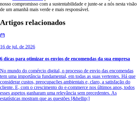
nosso compromisso com a sustentabilidade e junte-se a nós nesta visão
de um amanhã mais verde e mais responsável.
Artigos relacionados
16 de jul. de 2026
6 dicas para otimizar os envios de encomendas da sua empresa
No mundo do comércio digital, o processo de envio das encomendas
tem uma importância fundamental, em todas as suas vertentes. Há que
considerar custos, preocupações ambientais e, claro, a satisfação do
cliente. E, com o crescimento do e-commerce nos últimos anos, todos
esses aspetos ganharam uma relevância sem precedentes. As
estatísticas mostram que as questões [&hellip;]