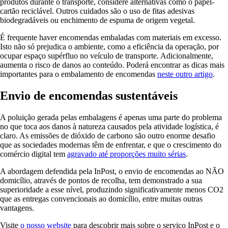
produtos durante o transporte, considere alternativas como o papel-
cartão reciclável. Outros cuidados são o uso de fitas adesivas
biodegradáveis ​​ou enchimento de espuma de origem vegetal.
É frequente haver encomendas embaladas com materiais em excesso.
Isto não só prejudica o ambiente, como a eficiência da operação, por
ocupar espaço supérfluo no veículo de transporte. Adicionalmente,
aumenta o risco de danos ao conteúdo. Poderá encontrar as dicas mais
importantes para o embalamento de encomendas
neste outro artigo
.
Envio de encomendas sustentáveis
A poluição gerada pelas embalagens é apenas uma parte do problema
no que toca aos danos à natureza causados pela atividade logística, é
claro. As emissões de dióxido de carbono são outro enorme desafio
que as sociedades modernas têm de enfrentar, e que o crescimento do
comércio digital tem
agravado até proporções muito sérias
.
A abordagem defendida pela InPost, o envio de encomendas ao NÃO
domicílio, através de pontos de recolha, tem demonstrado a sua
superioridade a esse nível, produzindo significativamente menos CO2
que as entregas convencionais ao domicílio, entre muitas outras
vantagens.
Visite
o nosso website
para descobrir mais sobre o serviço InPost e o