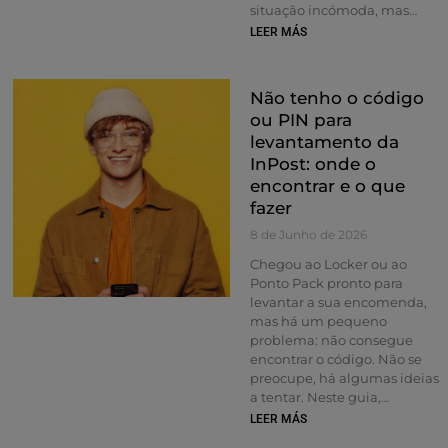
situação incómoda, mas
quanto mais cedo reunir a
LEER MÁS
informação correta, mais fácil
será analisar o caso. Neste
guia, descreveremos o que
Não tenho o código
fazer se faltarem artigos na
ou PIN para
sua encomenda ou não
levantamento da
tiverem chegado todos os
volumes. O objetivo é ajudá-
InPost: onde o
lo a organizar a informação,
encontrar e o que
guardar as provas necessárias
fazer
e saber quando contactar o
8 de Junho de 2026
serviço de apoio ao cliente.
Resumo rápido Se faltarem
Chegou ao Locker ou ao
artigos ou não tiverem
Ponto Pack pronto para
chegado todos os volumes,
levantar a sua encomenda,
guarde a embalagem,
mas há um pequeno
verifique a etiqueta, tire
problema: não consegue
fotografias do exterior, do
encontrar o código. Não se
interior e de tudo o que
preocupe, há algumas ideias
recebeu, verifique as
a tentar. Neste guia,
informações do rastreio e
descreveremos onde
LEER MÁS
contacte o serviço de apoio ao
encontrar o seu código ou PIN
cliente ou a loja, consoante a