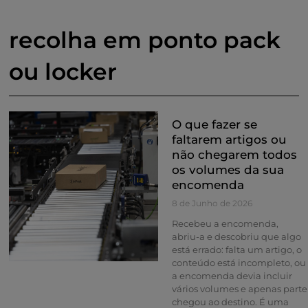
recolha em ponto pack
ou locker
O que fazer se
faltarem artigos ou
não chegarem todos
os volumes da sua
encomenda
8 de Junho de 2026
Recebeu a encomenda,
abriu-a e descobriu que algo
está errado: falta um artigo, o
conteúdo está incompleto, ou
a encomenda devia incluir
vários volumes e apenas parte
chegou ao destino. É uma