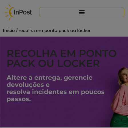
Skip
to
content
Inicio
/
recolha em ponto pack ou locker
RECOLHA EM PONTO
PACK OU LOCKER
Altere a entrega, gerencie
devoluções e
resolva incidentes em poucos
passos.