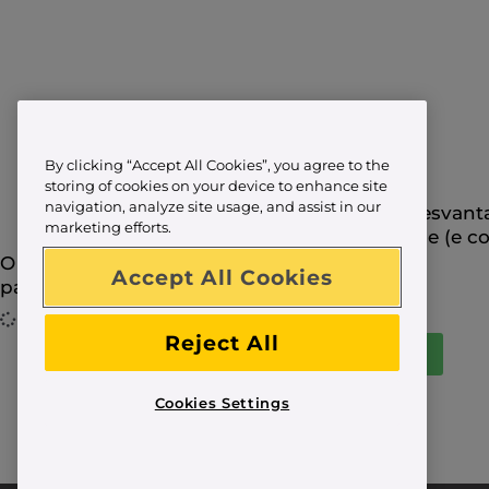
By clicking “Accept All Cookies”, you agree to the
storing of cookies on your device to enhance site
navigation, analyze site usage, and assist in our
As desvant
marketing efforts.
online (e c
O que deve saber para enviar um
Accept All Cookies
pacote para o estrangeiro
Reject All
Cargar más
Cookies Settings