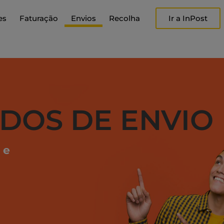
es
Faturação
Envios
Recolha
Ir a InPost
ADOS DE ENVIO
 e