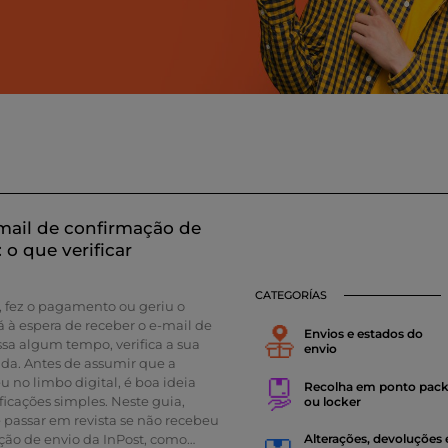
mail de confirmação de
 o que verificar
CATEGORÍAS
, fez o pagamento ou geriu o
á à espera de receber o e-mail de
Envios e estados do
sa algum tempo, verifica a sua
envio
ada. Antes de assumir que a
no limbo digital, é boa ideia
Recolha em ponto pac
ficações simples. Neste guia,
ou locker
passar em revista se não recebeu
ção de envio da InPost, como
Alterações, devoluções 