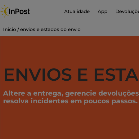
Skip
to
Atualidade
App
Devoluçõ
content
Inicio
/
envios e estados do envio
ENVIOS E EST
Altere a entrega, gerencie devoluções
resolva incidentes em poucos passos.