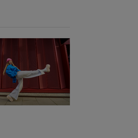
 dimensões permitidas. Isto
eu envio num bom rumo desde o
olhido um Ponto Pack, a encomenda
. Além disso, a soma do
a + altura não pode exceder 150
mprido deve ter 120 cm ou menos.
r um Locker, a encomenda pode
 dimensões máximas são 64 x 38 x
a iniciar o envio, verifique se o
adra com ambos ou apenas um dos
olha InPost. Poderá consultar