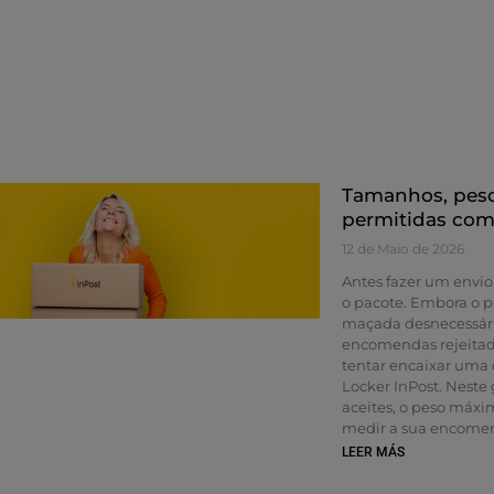
informações do remet
tamanho da encomen
escolhido, o método
final. Se cometer um
entregar a encomenda
sua conta ou contact
criar um envio? Ante
informações básicas. I
de último momento à
e sobrenomes do reme
Tamanhos, pes
mail e telefone de co
permitidas com
entrega ou de recol
12 de Maio de 2026
da encomenda. Con
Antes fazer um envio
o pacote. Embora o 
maçada desnecessária
encomendas rejeita
tentar encaixar uma
Locker InPost. Neste
aceites, o peso máxi
medir a sua encomen
para a preparar ade
LEER MÁS
Locker ou Ponto Pac
dirigir ao Ponto Pack