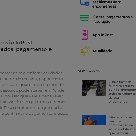
problemas com
ero de seguimento e quando entrar
encomendas
. O objetivo é que possa
foi criado corretamente e
Conta, pagamentos e
erder tempo. Resumo rápido Se
faturação
 de confirmação, verifique
tas de spam, promoções e lixo
App InPost
ue-se de que o endereço de e-mail
envio InPost
 envio está correto. Também pode
dados, pagamento e
um SMS, rever a sua conta ou
Atualidade
ções de seguimento, caso já tenha
nto. Ao criar ou enviar uma
mação pode incluir informações
NOVEDADES
 número de seguimento. Este
parecer simples: fornecer dados,
orque lhe permite consultar o
ao ponto de recolha, pagar e está
O que fazer se
 verificar se já foi registado na
ontece com quase tudo no mundo
faltarem artigos
ou não chegare
 descuido pode acabar em “onde
todos os volumes
 É por isso que vale a pena rever
da sua
finalizar. Neste guia, mostraremos
encomenda
 InPost corretamente, que dados
omo confirmar o pagamento, o que
Não recebi o e-
te e o que fazer se detetar um
mail de
itar a encomenda. Resumo Rápido
confirmação de
envio da InPost: o
nPost corretamente, reveja as
que verificar