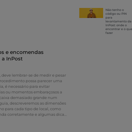
ente e do destinatário, o
da, o Ponto Pack ou Locker
Não tenho o
 de pagamento e a confirmação
código ou PIN
 erro ou mudar de ideias antes de
para
levantamento da
, reveja as opções disponíveis na
InPost: onde o
e-nos. De que dados preciso para
encontrar e o qu
fazer
s de começar, prepare as
sto evitará atrasos, erros e correrias
 procura do código postal. Nome
tente. Dados do destinatário. E-
os e encomendas
ntacto. Código postal e ponto de
 a InPost
ha. Dimensões e peso aproximados
teúdo
, deve lembrar-se de medir e pesar
procedimento possa parecer uma
, é necessário para evitar
das ou momentos embaraçosos a
 caixa demasiado grande num
 guia, descreveremos as dimensões
mo para cada tipo de local, como
da corretamente e algumas dicas
quadamente antes de a levar a um
k. Resumo Rápido Antes de se
 ou ao Locker, confirme se a sua