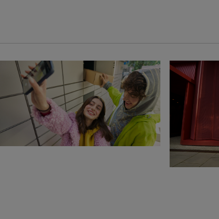
encomenda cumpre as
ajuda a colocar o s
início. Se tiver esc
pode pesar até 30 kg
comprimento + largur
cm, e o lado mais co
Se estiver a utiliza
pesar até 25 kg e as
39 cm. Quando estiver 
seu pacote se enqu
tipos de ponto de rec