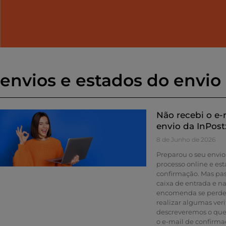
envios e estados do envio
Não recebi o e-
envio da InPost:
8 de Junho de 2026
Preparou o seu envio
processo online e est
confirmação. Mas pas
caixa de entrada e n
encomenda se perdeu 
realizar algumas veri
descreveremos o que 
o e-mail de confirma