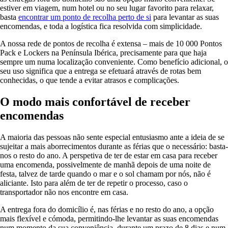
estiver em viagem, num hotel ou no seu lugar favorito para relaxar,
basta
encontrar um ponto de recolha perto de si
para levantar as suas
encomendas, e toda a logística fica resolvida com simplicidade.
A nossa rede de pontos de recolha é extensa – mais de 10 000 Pontos
Pack e Lockers na Península Ibérica, precisamente para que haja
sempre um numa localização conveniente. Como benefício adicional, o
seu uso significa que a entrega se efetuará através de rotas bem
conhecidas, o que tende a evitar atrasos e complicações.
O modo mais confortável de receber
encomendas
A maioria das pessoas não sente especial entusiasmo ante a ideia de se
sujeitar a mais aborrecimentos durante as férias que o necessário: basta-
nos o resto do ano. A perspetiva de ter de estar em casa para receber
uma encomenda, possivelmente de manhã depois de uma noite de
festa, talvez de tarde quando o mar e o sol chamam por nós, não é
aliciante. Isto para além de ter de repetir o processo, caso o
transportador não nos encontre em casa.
A entrega fora do domicílio é, nas férias e no resto do ano, a opção
mais flexível e cómoda, permitindo-lhe levantar as suas encomendas
num momento da sua conveniência, durante um prazo de 8 dias e num