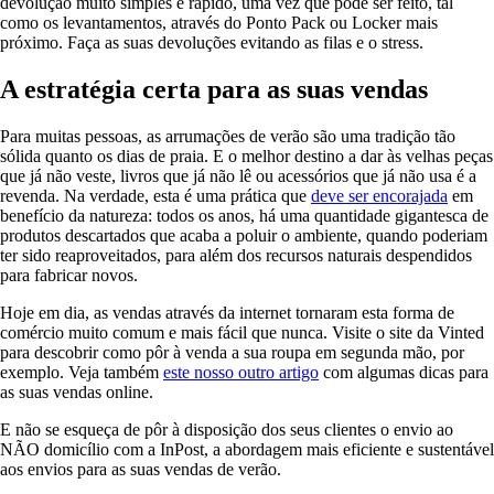
devolução muito simples e rápido, uma vez que pode ser feito, tal
como os levantamentos, através do Ponto Pack ou Locker mais
próximo. Faça as suas devoluções evitando as filas e o stress.
A estratégia certa para as suas vendas
Para muitas pessoas, as arrumações de verão são uma tradição tão
sólida quanto os dias de praia. E o melhor destino a dar às velhas peças
que já não veste, livros que já não lê ou acessórios que já não usa é a
revenda. Na verdade, esta é uma prática que
deve ser encorajada
em
benefício da natureza: todos os anos, há uma quantidade gigantesca de
produtos descartados que acaba a poluir o ambiente, quando poderiam
ter sido reaproveitados, para além dos recursos naturais despendidos
para fabricar novos.
Hoje em dia, as vendas através da internet tornaram esta forma de
comércio muito comum e mais fácil que nunca. Visite o site da Vinted
para descobrir como pôr à venda a sua roupa em segunda mão, por
exemplo. Veja também
este nosso outro artigo
com algumas dicas para
as suas vendas online.
E não se esqueça de pôr à disposição dos seus clientes o envio ao
NÃO domicílio com a InPost, a abordagem mais eficiente e sustentável
aos envios para as suas vendas de verão.