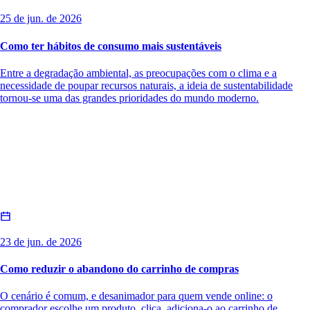
25 de jun. de 2026
Como ter hábitos de consumo mais sustentáveis
Entre a degradação ambiental, as preocupações com o clima e a
necessidade de poupar recursos naturais, a ideia de sustentabilidade
tornou-se uma das grandes prioridades do mundo moderno.
23 de jun. de 2026
Como reduzir o abandono do carrinho de compras
O cenário é comum, e desanimador para quem vende online: o
comprador escolhe um produto, clica, adiciona-o ao carrinho de