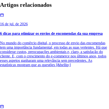
Artigos relacionados
16 de jul. de 2026
6 dicas para otimizar os envios de encomendas da sua empresa
No mundo do comércio digital, o processo de envio das encomendas
tem uma importância fundamental, em todas as suas vertentes. Há que
considerar custos, preocupações ambientais e, claro, a satisfação do
cliente. E, com o crescimento do e-commerce nos últimos anos, todos
esses aspetos ganharam uma relevância sem precedentes. As
estatísticas mostram que as questões [&hellip;]