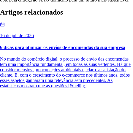
Artigos relacionados
16 de jul. de 2026
6 dicas para otimizar os envios de encomendas da sua empresa
No mundo do comércio digital, o processo de envio das encomendas
tem uma importância fundamental, em todas as suas vertentes. Há que
considerar custos, preocupações ambientais e, claro, a satisfação do
cliente. E, com o crescimento do e-commerce nos últimos anos, todos
esses aspetos ganharam uma relevância sem precedentes. As
estatísticas mostram que as questões [&hellip;]