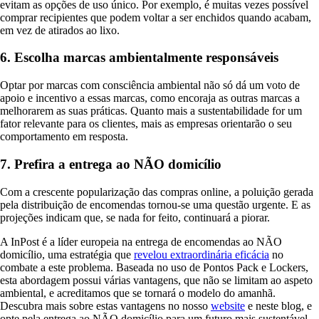
evitam as opções de uso único. Por exemplo, é muitas vezes possível
comprar recipientes que podem voltar a ser enchidos quando acabam,
em vez de atirados ao lixo.
6. Escolha marcas ambientalmente responsáveis
Optar por marcas com consciência ambiental não só dá um voto de
apoio e incentivo a essas marcas, como encoraja as outras marcas a
melhorarem as suas práticas. Quanto mais a sustentabilidade for um
fator relevante para os clientes, mais as empresas orientarão o seu
comportamento em resposta.
7. Prefira a entrega ao NÃO domicílio
Com a crescente popularização das compras online, a poluição gerada
pela distribuição de encomendas tornou-se uma questão urgente. E as
projeções indicam que, se nada for feito, continuará a piorar.
A InPost é a líder europeia na entrega de encomendas ao NÃO
domicílio, uma estratégia que
revelou extraordinária eficácia
no
combate a este problema. Baseada no uso de Pontos Pack e Lockers,
esta abordagem possui várias vantagens, que não se limitam ao aspeto
ambiental, e acreditamos que se tornará o modelo do amanhã.
Descubra mais sobre estas vantagens no nosso
website
e neste blog, e
opte pela entrega ao NÃO domicílio para um futuro mais sustentável.