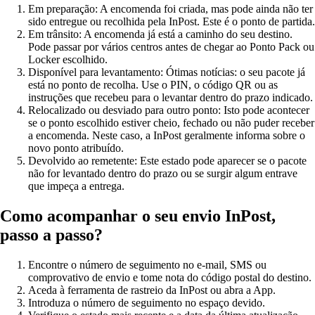
Em preparação:
A encomenda foi criada, mas pode ainda não ter
sido entregue ou recolhida pela InPost. Este é o ponto de partida.
Em trânsito:
A encomenda já está a caminho do seu destino.
Pode passar por vários centros antes de chegar ao Ponto Pack ou
Locker escolhido.
Disponível para levantamento:
Ótimas notícias: o seu pacote já
está no ponto de recolha. Use o PIN, o código QR ou as
instruções que recebeu para o levantar dentro do prazo indicado.
Relocalizado ou desviado para outro ponto:
Isto pode acontecer
se o ponto escolhido estiver cheio, fechado ou não puder receber
a encomenda. Neste caso, a InPost geralmente informa sobre o
novo ponto atribuído.
Devolvido ao remetente:
Este estado pode aparecer se o pacote
não for levantado dentro do prazo ou se surgir algum entrave
que impeça a entrega.
Como acompanhar o seu envio InPost,
passo a passo?
Encontre o número de seguimento no e-mail, SMS ou
comprovativo de envio e tome nota do código postal do destino.
Aceda à ferramenta de rastreio da InPost ou abra a App.
Introduza o número de seguimento no espaço devido.