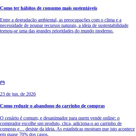
Como ter hábitos de consumo mais sustentáveis
Entre a degradação ambiental, as preocupações com o clima e a
necessidade de poupar recursos naturais, a ideia de sustentabilidade
tornou-se uma das grandes prioridades do mundo moderno.
23 de jun. de 2026
Como reduzir o abandono do carrinho de compras
O cenário é comum, e desanimador para quem vende online: o
comprador escolhe um produto, clica, adiciona-o ao carrinho de
compras e… desiste da ideia. As estatísticas mostram que isto acontece
em quase 70% dos casos.