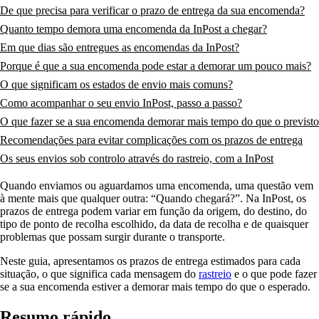
De que precisa para verificar o prazo de entrega da sua encomenda?
Quanto tempo demora uma encomenda da InPost a chegar?
Em que dias são entregues as encomendas da InPost?
Porque é que a sua encomenda pode estar a demorar um pouco mais?
O que significam os estados de envio mais comuns?
Como acompanhar o seu envio InPost, passo a passo?
O que fazer se a sua encomenda demorar mais tempo do que o previsto
Recomendações para evitar complicações com os prazos de entrega
Os seus envios sob controlo através do rastreio, com a InPost
Quando enviamos ou aguardamos uma encomenda, uma questão vem
à mente mais que qualquer outra: “Quando chegará?”. Na InPost, os
prazos de entrega podem variar em função da origem, do destino, do
tipo de ponto de recolha escolhido, da data de recolha e de quaisquer
problemas que possam surgir durante o transporte.
Neste guia, apresentamos os prazos de entrega estimados para cada
situação, o que significa cada mensagem do
rastreio
e o que pode fazer
se a sua encomenda estiver a demorar mais tempo do que o esperado.
Resumo rápido