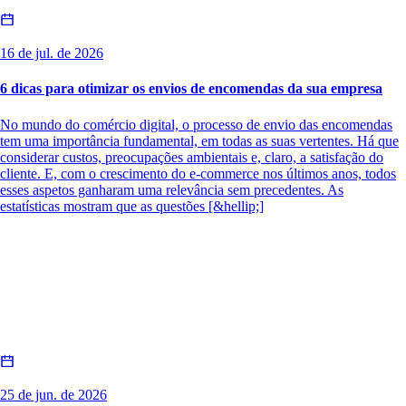
16 de jul. de 2026
6 dicas para otimizar os envios de encomendas da sua empresa
No mundo do comércio digital, o processo de envio das encomendas
tem uma importância fundamental, em todas as suas vertentes. Há que
considerar custos, preocupações ambientais e, claro, a satisfação do
cliente. E, com o crescimento do e-commerce nos últimos anos, todos
esses aspetos ganharam uma relevância sem precedentes. As
estatísticas mostram que as questões [&hellip;]
25 de jun. de 2026