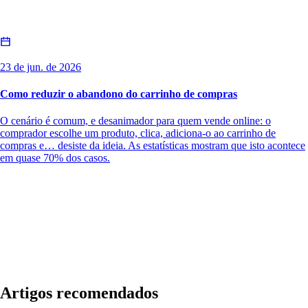
23 de jun. de 2026
Como reduzir o abandono do carrinho de compras
O cenário é comum, e desanimador para quem vende online: o
comprador escolhe um produto, clica, adiciona-o ao carrinho de
compras e… desiste da ideia. As estatísticas mostram que isto acontece
em quase 70% dos casos.
Artigos recomendados