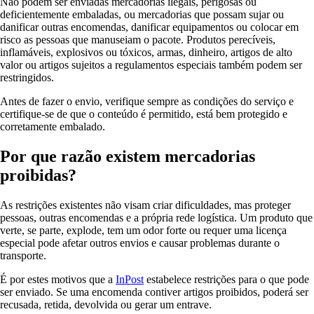
Não podem ser enviadas mercadorias ilegais, perigosas ou
deficientemente embaladas, ou mercadorias que possam sujar ou
danificar outras encomendas, danificar equipamentos ou colocar em
risco as pessoas que manuseiam o pacote. Produtos perecíveis,
inflamáveis, explosivos ou tóxicos, armas, dinheiro, artigos de alto
valor ou artigos sujeitos a regulamentos especiais também podem ser
restringidos.
Antes de fazer o envio, verifique sempre as condições do serviço e
certifique-se de que o conteúdo é permitido, está bem protegido e
corretamente embalado.
Por que razão existem mercadorias
proibidas?
As restrições existentes não visam criar dificuldades, mas proteger
pessoas, outras encomendas e a própria rede logística. Um produto que
verte, se parte, explode, tem um odor forte ou requer uma licença
especial pode afetar outros envios e causar problemas durante o
transporte.
É por estes motivos que a
InPost
estabelece restrições para o que pode
ser enviado. Se uma encomenda contiver artigos proibidos, poderá ser
recusada, retida, devolvida ou gerar um entrave.