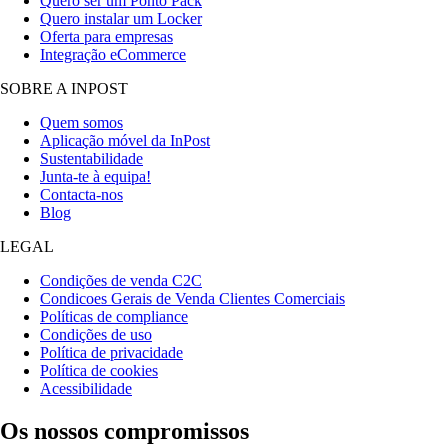
Quero ser um Ponto Pack
Quero instalar um Locker
Oferta para empresas
Integração eCommerce
SOBRE A INPOST
Quem somos
Aplicação móvel da InPost
Sustentabilidade
Junta-te à equipa!
Contacta-nos
Blog
LEGAL
Condições de venda C2C
Condicoes Gerais de Venda Clientes Comerciais
Políticas de compliance
Condições de uso
Política de privacidade
Política de cookies
Acessibilidade
Os nossos compromissos