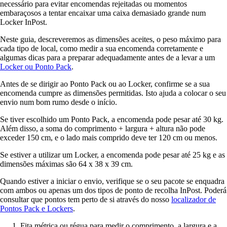
necessário para evitar encomendas rejeitadas ou momentos
embaraçosos a tentar encaixar uma caixa demasiado grande num
Locker InPost.
Neste guia, descreveremos as dimensões aceites, o peso máximo para
cada tipo de local, como medir a sua encomenda corretamente e
algumas dicas para a preparar adequadamente antes de a levar a um
Locker ou Ponto Pack
.
Antes de se dirigir ao Ponto Pack ou ao Locker, confirme se a sua
encomenda cumpre as dimensões permitidas. Isto ajuda a colocar o seu
envio num bom rumo desde o início.
Se tiver escolhido um Ponto Pack, a encomenda pode pesar até 30 kg.
Além disso, a soma do comprimento + largura + altura não pode
exceder 150 cm, e o lado mais comprido deve ter 120 cm ou menos.
Se estiver a utilizar um Locker, a encomenda pode pesar até 25 kg e as
dimensões máximas são 64 x 38 x 39 cm.
Quando estiver a iniciar o envio, verifique se o seu pacote se enquadra
com ambos ou apenas um dos tipos de ponto de recolha InPost. Poderá
consultar que pontos tem perto de si através do nosso
localizador de
Pontos Pack e Lockers
.
Fita métrica ou régua para medir o comprimento, a largura e a