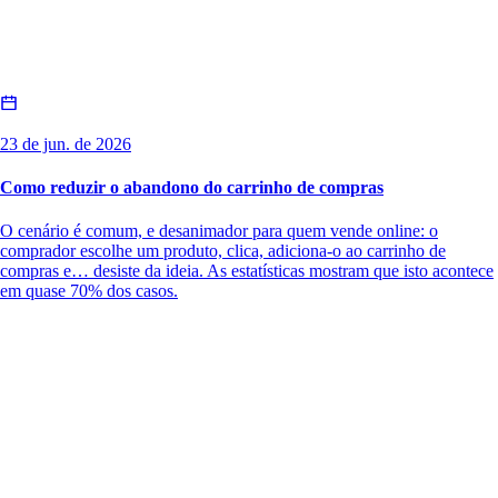
23 de jun. de 2026
Como reduzir o abandono do carrinho de compras
O cenário é comum, e desanimador para quem vende online: o
comprador escolhe um produto, clica, adiciona-o ao carrinho de
compras e… desiste da ideia. As estatísticas mostram que isto acontece
em quase 70% dos casos.