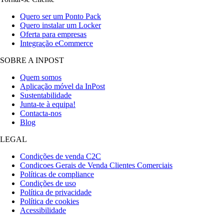
Quero ser um Ponto Pack
Quero instalar um Locker
Oferta para empresas
Integração eCommerce
SOBRE A INPOST
Quem somos
Aplicação móvel da InPost
Sustentabilidade
Junta-te à equipa!
Contacta-nos
Blog
LEGAL
Condições de venda C2C
Condicoes Gerais de Venda Clientes Comerciais
Políticas de compliance
Condições de uso
Política de privacidade
Política de cookies
Acessibilidade