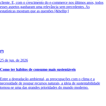
cliente. E, com o crescimento do e-commerce nos últimos anos, todos
esses aspetos ganharam uma relevância sem precedentes. As
estatísticas mostram que as questões [&hellip;]
25 de jun. de 2026
Como ter hábitos de consumo mais sustentáveis
Entre a degradação ambiental, as preocupações com o clima e a
necessidade de poupar recursos naturais, a ideia de sustentabilidade
tornou-se uma das grandes prioridades do mundo moderno.