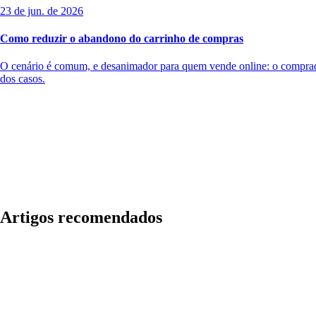
23 de jun. de 2026
Como reduzir o abandono do carrinho de compras
O cenário é comum, e desanimador para quem vende online: o comprador
dos casos.
Artigos recomendados