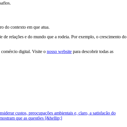
afios.
ro do contexto em que atua.
ede de relações e do mundo que a rodeia. Por exemplo, o crescimento do
comércio digital. Visite o
nosso website
para descobrir todas as
derar custos, preocupações ambientais e, claro, a satisfação do
mostram que as questões [&hellip;]