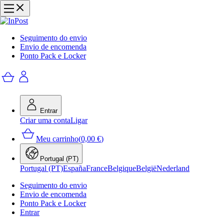
Seguimento do envio
Envio de encomenda
Ponto Pack e Locker
Entrar
Criar uma conta
Ligar
Meu carrinho
(
0,00 €
)
Portugal (PT)
Portugal (PT)
España
France
Belgique
België
Nederland
Seguimento do envio
Envio de encomenda
Ponto Pack e Locker
Entrar