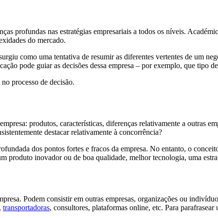
 profundas nas estratégias empresariais a todos os níveis. Académicos
exidades do mercado.
giu como uma tentativa de resumir as diferentes vertentes de um negóc
ação pode guiar as decisões dessa empresa – por exemplo, que tipo de 
 no processo de decisão.
 empresa: produtos, características, diferenças relativamente a outras e
nsistentemente destacar relativamente à concorrência?
ofundada dos pontos fortes e fracos da empresa. No entanto, o conceito
m produto inovador ou de boa qualidade, melhor tecnologia, uma estraté
mpresa. Podem consistir em outras empresas, organizações ou indivíduos.
,
transportadoras
, consultores, plataformas online, etc. Para parafrasea