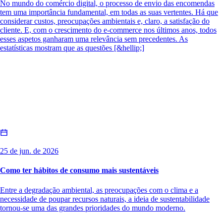
No mundo do comércio digital, o processo de envio das encomendas
tem uma importância fundamental, em todas as suas vertentes. Há que
considerar custos, preocupações ambientais e, claro, a satisfação do
cliente. E, com o crescimento do e-commerce nos últimos anos, todos
esses aspetos ganharam uma relevância sem precedentes. As
estatísticas mostram que as questões [&hellip;]
25 de jun. de 2026
Como ter hábitos de consumo mais sustentáveis
Entre a degradação ambiental, as preocupações com o clima e a
necessidade de poupar recursos naturais, a ideia de sustentabilidade
tornou-se uma das grandes prioridades do mundo moderno.