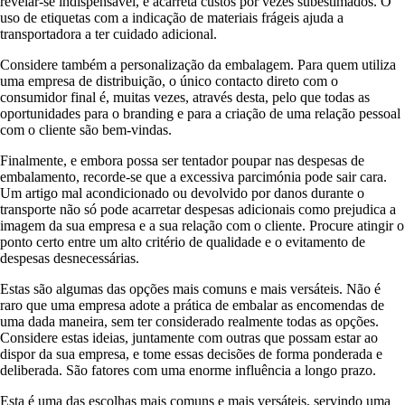
revelar-se indispensável, e acarreta custos por vezes subestimados. O
uso de etiquetas com a indicação de materiais frágeis ajuda a
transportadora a ter cuidado adicional.
Considere também a personalização da embalagem. Para quem utiliza
uma empresa de distribuição, o único contacto direto com o
consumidor final é, muitas vezes, através desta, pelo que todas as
oportunidades para o branding e para a criação de uma relação pessoal
com o cliente são bem-vindas.
Finalmente, e embora possa ser tentador poupar nas despesas de
embalamento, recorde-se que a excessiva parcimónia pode sair cara.
Um artigo mal acondicionado ou devolvido por danos durante o
transporte não só pode acarretar despesas adicionais como prejudica a
imagem da sua empresa e a sua relação com o cliente. Procure atingir o
ponto certo entre um alto critério de qualidade e o evitamento de
despesas desnecessárias.
Estas são algumas das opções mais comuns e mais versáteis. Não é
raro que uma empresa adote a prática de embalar as encomendas de
uma dada maneira, sem ter considerado realmente todas as opções.
Considere estas ideias, juntamente com outras que possam estar ao
dispor da sua empresa, e tome essas decisões de forma ponderada e
deliberada. São fatores com uma enorme influência a longo prazo.
Esta é uma das escolhas mais comuns e mais versáteis, servindo uma