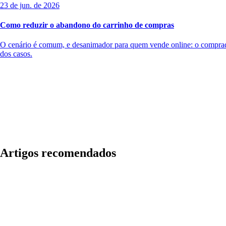
23 de jun. de 2026
Como reduzir o abandono do carrinho de compras
O cenário é comum, e desanimador para quem vende online: o comprador
dos casos.
Artigos recomendados