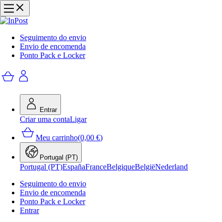
Seguimento do envio
Envio de encomenda
Ponto Pack e Locker
Entrar
Criar uma conta
Ligar
Meu carrinho
(
0,00 €
)
Portugal (PT)
Portugal (PT)
España
France
Belgique
België
Nederland
Seguimento do envio
Envio de encomenda
Ponto Pack e Locker
Entrar