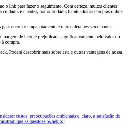
o o link para fazer o seguimento. Com certeza, muitos clientes
cuidado, e clientes, por outro lado, habituados às compras online
s gastos com o empacotamento e outros detalhes semelhantes.
a margem de lucro é prejudicada significativamente pelo valor do
s à compra.
ack. Poderá descobrir mais sobre esta e outras vantagens da nossa
derar custos, preocupações ambientais e, claro, a satisfação do
mostram que as questões [&hellip;]