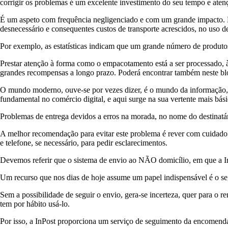
corrigir os problemas é um excelente investimento do seu tempo e aten
É um aspeto com frequência negligenciado e com um grande impacto. B
desnecessário e consequentes custos de transporte acrescidos, no uso
Por exemplo, as estatísticas indicam que um grande número de produt
Prestar atenção à forma como o empacotamento está a ser processado, à
grandes recompensas a longo prazo. Poderá encontrar também neste bl
O mundo moderno, ouve-se por vezes dizer, é o mundo da informação, 
fundamental no comércio digital, e aqui surge na sua vertente mais bási
Problemas de entrega devidos a erros na morada, no nome do destinatári
A melhor recomendação para evitar este problema é rever com cuidado t
e telefone, se necessário, para pedir esclarecimentos.
Devemos referir que o sistema de envio ao NÃO domicílio, em que a In
Um recurso que nos dias de hoje assume um papel indispensável é o segu
Sem a possibilidade de seguir o envio, gera-se incerteza, quer para o r
tem por hábito usá-lo.
Por isso, a InPost proporciona um serviço de seguimento da encomenda