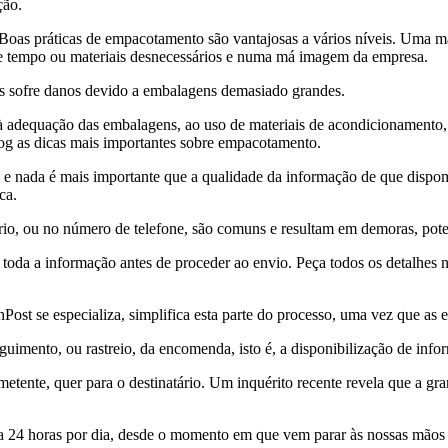
ção.
oas práticas de empacotamento são vantajosas a vários níveis. Uma m
 de tempo ou materiais desnecessários e numa má imagem da empresa.
os sofre danos devido a embalagens demasiado grandes.
 adequação das embalagens, ao uso de materiais de acondicionamento, c
og as dicas mais importantes sobre empacotamento.
e nada é mais importante que a qualidade da informação de que dispo
ca.
o, ou no número de telefone, são comuns e resultam em demoras, potenci
oda a informação antes de proceder ao envio. Peça todos os detalhes ne
Post se especializa, simplifica esta parte do processo, uma vez que a
imento, ou rastreio, da encomenda, isto é, a disponibilização de infor
emetente, quer para o destinatário. Um inquérito recente revela que a gr
 24 horas por dia, desde o momento em que vem parar às nossas mãos a