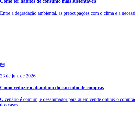
Como ter hábitos de consumo mais sustentáveis
Entre a degradação ambiental, as preocupações com o clima e a necessi
23 de jun. de 2026
Como reduzir o abandono do carrinho de compras
O cenário é comum, e desanimador para quem vende online: o comprador
dos casos.