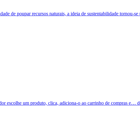
dade de poupar recursos naturais, a ideia de sustentabilidade tornou-
 escolhe um produto, clica, adiciona-o ao carrinho de compras e… des