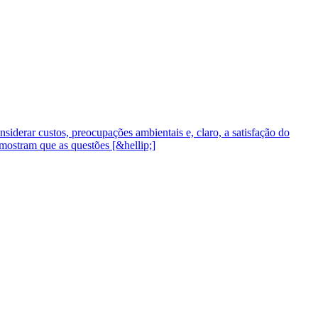
derar custos, preocupações ambientais e, claro, a satisfação do
mostram que as questões [&hellip;]