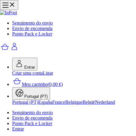
Seguimento do envio
Envio de encomenda
Ponto Pack e Locker
Entrar
Criar uma conta
Ligar
Meu carrinho
(
0,00 €
)
Portugal (PT)
Portugal (PT)
España
France
Belgique
België
Nederland
Seguimento do envio
Envio de encomenda
Ponto Pack e Locker
Entrar