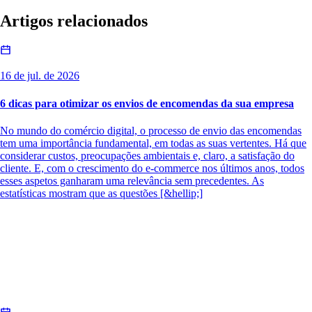
Artigos relacionados
16 de jul. de 2026
6 dicas para otimizar os envios de encomendas da sua empresa
No mundo do comércio digital, o processo de envio das encomendas
tem uma importância fundamental, em todas as suas vertentes. Há que
considerar custos, preocupações ambientais e, claro, a satisfação do
cliente. E, com o crescimento do e-commerce nos últimos anos, todos
esses aspetos ganharam uma relevância sem precedentes. As
estatísticas mostram que as questões [&hellip;]