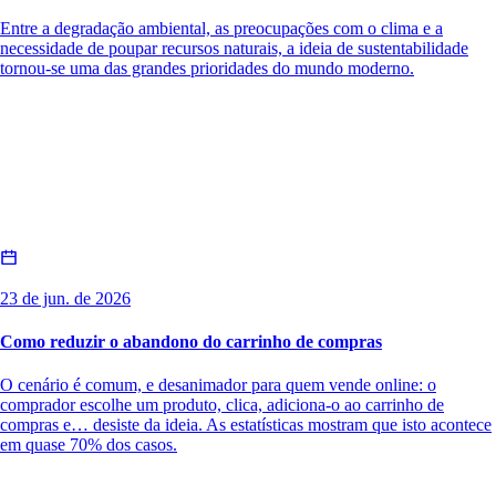
Entre a degradação ambiental, as preocupações com o clima e a
necessidade de poupar recursos naturais, a ideia de sustentabilidade
tornou-se uma das grandes prioridades do mundo moderno.
23 de jun. de 2026
Como reduzir o abandono do carrinho de compras
O cenário é comum, e desanimador para quem vende online: o
comprador escolhe um produto, clica, adiciona-o ao carrinho de
compras e… desiste da ideia. As estatísticas mostram que isto acontece
em quase 70% dos casos.