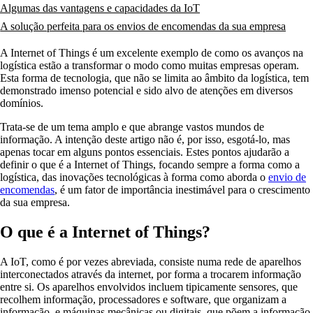
Algumas das vantagens e capacidades da IoT
A solução perfeita para os envios de encomendas da sua empresa
A Internet of Things é um excelente exemplo de como os avanços na
logística estão a transformar o modo como muitas empresas operam.
Esta forma de tecnologia, que não se limita ao âmbito da logística, tem
demonstrado imenso potencial e sido alvo de atenções em diversos
domínios.
Trata-se de um tema amplo e que abrange vastos mundos de
informação. A intenção deste artigo não é, por isso, esgotá-lo, mas
apenas tocar em alguns pontos essenciais. Estes pontos ajudarão a
definir o que é a Internet of Things, focando sempre a forma como a
logística, das inovações tecnológicas à forma como aborda o
envio de
encomendas
, é um fator de importância inestimável para o crescimento
da sua empresa.
O que é a Internet of Things?
A IoT, como é por vezes abreviada, consiste numa rede de aparelhos
interconectados através da internet, por forma a trocarem informação
entre si. Os aparelhos envolvidos incluem tipicamente sensores, que
recolhem informação, processadores e software, que organizam a
informação, e máquinas mecânicas ou digitais, que põem a informação