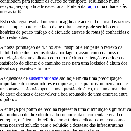
contribuem para reduzir os custos de transporte, resultando numa
relação preço-qualidade excecional. Poderá dar
aqui
uma olhadela às
nossas tarifas.
Esta estratégia resulta também em agilidade acrescida. Uma das razões
mais simples para este facto é que o transporte pode ser feito em
horários de pouco tráfego e é efetuado através de rotas já conhecidas e
bem estudadas.
A nossa pontuação de 4,7 no site Trustpilot é em parte o reflexo da
fiabilidade e dos méritos desta abordagem, assim como da nossa
convicção de que aplicá-la com um máximo de atenção e de foco na
satisfação do cliente é o caminho certo para uma logística à altura dos
desafios presentes e futuros.
As questões de
sustentabilidade
são hoje em dia uma preocupação
importante de consumidores e empresas, e as práticas ambientalmente
responsáveis são não apenas uma questão de ética, mas uma maneira
de atrair clientes e desenvolver a boa reputação de uma empresa entre
o público.
A entrega por ponto de recolha representa uma diminuição significativa
da produção de dióxido de carbono por cada encomenda enviada e
entregue, e já tem sido referida em estudos dedicados ao tema como
uma possível solução para a poluição e desgaste das infraestruturas
consequentes das entregas de encomendas em cidades.