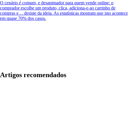
O cenário é comum, e desanimador para quem vende online: o
comprador escolhe um produto, clica, adiciona-o ao carrinho de
compras e… desiste da ideia. As estatísticas mostram que isto acontece
em quase 70% dos casos.
Artigos recomendados