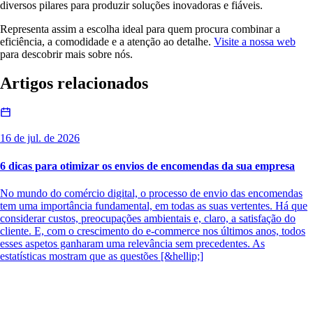
diversos pilares para produzir soluções inovadoras e fiáveis.
Representa assim a escolha ideal para quem procura combinar a
eficiência, a comodidade e a atenção ao detalhe.
Visite a nossa web
para descobrir mais sobre nós.
Artigos relacionados
16 de jul. de 2026
6 dicas para otimizar os envios de encomendas da sua empresa
No mundo do comércio digital, o processo de envio das encomendas
tem uma importância fundamental, em todas as suas vertentes. Há que
considerar custos, preocupações ambientais e, claro, a satisfação do
cliente. E, com o crescimento do e-commerce nos últimos anos, todos
esses aspetos ganharam uma relevância sem precedentes. As
estatísticas mostram que as questões [&hellip;]