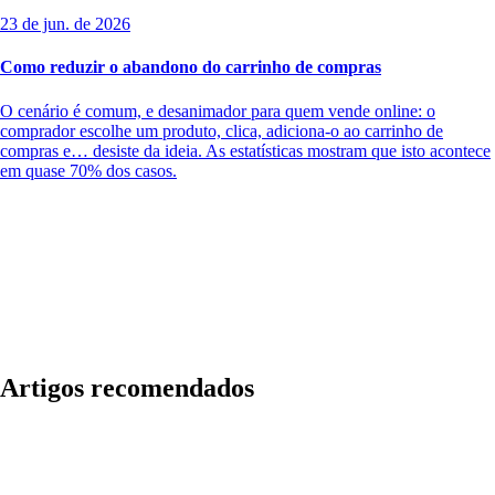
23 de jun. de 2026
Como reduzir o abandono do carrinho de compras
O cenário é comum, e desanimador para quem vende online: o
comprador escolhe um produto, clica, adiciona-o ao carrinho de
compras e… desiste da ideia. As estatísticas mostram que isto acontece
em quase 70% dos casos.
Artigos recomendados