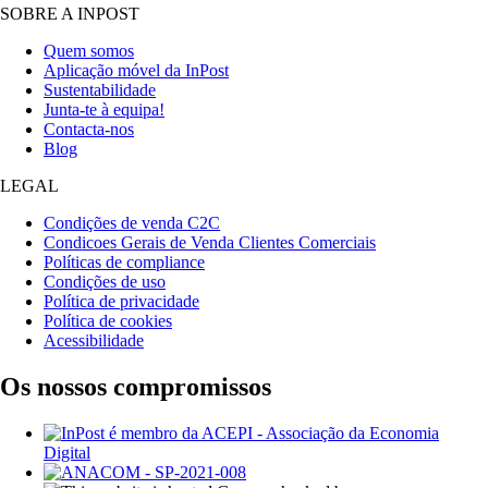
SOBRE A INPOST
Quem somos
Aplicação móvel da InPost
Sustentabilidade
Junta-te à equipa!
Contacta-nos
Blog
LEGAL
Condições de venda C2C
Condicoes Gerais de Venda Clientes Comerciais
Políticas de compliance
Condições de uso
Política de privacidade
Política de cookies
Acessibilidade
Os nossos compromissos