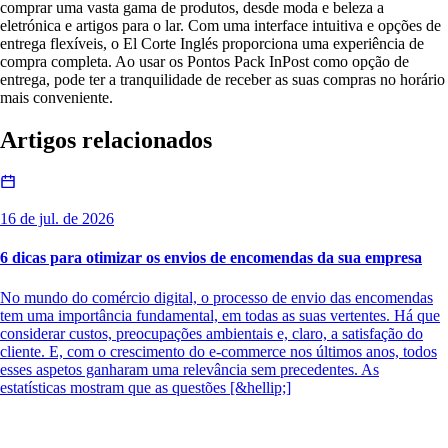
comprar uma vasta gama de produtos, desde moda e beleza a
eletrónica e artigos para o lar. Com uma interface intuitiva e opções de
entrega flexíveis, o El Corte Inglés proporciona uma experiência de
compra completa. Ao usar os Pontos Pack InPost como opção de
entrega, pode ter a tranquilidade de receber as suas compras no horário
mais conveniente.
Artigos relacionados
16 de jul. de 2026
6 dicas para otimizar os envios de encomendas da sua empresa
No mundo do comércio digital, o processo de envio das encomendas
tem uma importância fundamental, em todas as suas vertentes. Há que
considerar custos, preocupações ambientais e, claro, a satisfação do
cliente. E, com o crescimento do e-commerce nos últimos anos, todos
esses aspetos ganharam uma relevância sem precedentes. As
estatísticas mostram que as questões [&hellip;]