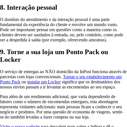
8. Interação pessoal
O domínio do atendimento e da interação pessoal é uma parte
fundamental da experiência do cliente e envolve um mundo vasto.
Pode ser importante pensar em questões como a maneira como os
clientes devem ser saudados à entrada, ou, pelo contrário, como pode
ser a despedida à saída (por exemplo, oferecendo amostras).
9. Torne a sua loja um Ponto Pack ou
Locker
O serviço de entregas ao NÃO domicílio da InPost funciona através de
parcerias com lojas convencionais.
Tornar o seu estabelecimento um
Ponto Pack
ou
instalar um Locker
significa que os destinatários dos
nossos envios passam a ir levantar as encomendas ao seu espaço.
Para além de um rendimento adicional, que varia dependendo de
fatores como o número de encomendas entregues, esta abordagem
representa visitantes adicionais: mais pessoas ficam a conhecer o seu
negócio e produtos. Por uma questão de economia de viagens, sentir-
se-ão também levadas a fazer compras na sua loja.
Visite o nosso website
para descobrir mais sobre a InPost e dê o