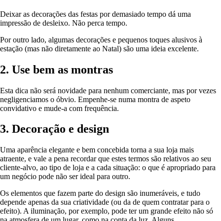
Deixar as decorações das festas por demasiado tempo dá uma
impressão de desleixo. Não perca tempo.
Por outro lado, algumas decorações e pequenos toques alusivos à
estação (mas não diretamente ao Natal) são uma ideia excelente.
2. Use bem as montras
Esta dica não será novidade para nenhum comerciante, mas por vezes
negligenciamos o óbvio. Empenhe-se numa montra de aspeto
convidativo e mude-a com frequência.
3. Decoração e design
Uma aparência elegante e bem concebida torna a sua loja mais
atraente, e vale a pena recordar que estes termos são relativos ao seu
cliente-alvo, ao tipo de loja e a cada situação: o que é apropriado para
um negócio pode não ser ideal para outro.
Os elementos que fazem parte do design são inumeráveis, e tudo
depende apenas da sua criatividade (ou da de quem contratar para o
efeito). A iluminação, por exemplo, pode ter um grande efeito não só
na atmosfera de um lugar, como na conta da luz. Alguns