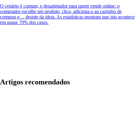
O cenário é comum, e desanimador para quem vende online: o
comprador escolhe um produto, clica, adiciona-o ao carrinho de
compras e… desiste da ideia. As estatísticas mostram que isto acontece
em quase 70% dos casos.
Artigos recomendados