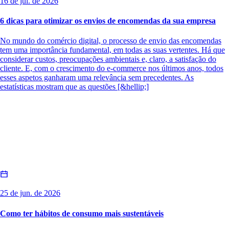
16 de jul. de 2026
6 dicas para otimizar os envios de encomendas da sua empresa
No mundo do comércio digital, o processo de envio das encomendas
tem uma importância fundamental, em todas as suas vertentes. Há que
considerar custos, preocupações ambientais e, claro, a satisfação do
cliente. E, com o crescimento do e-commerce nos últimos anos, todos
esses aspetos ganharam uma relevância sem precedentes. As
estatísticas mostram que as questões [&hellip;]
25 de jun. de 2026
Como ter hábitos de consumo mais sustentáveis