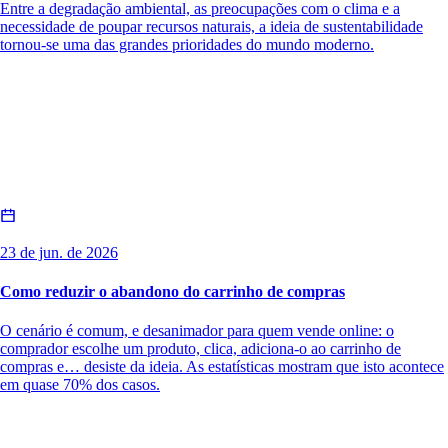
Entre a degradação ambiental, as preocupações com o clima e a
necessidade de poupar recursos naturais, a ideia de sustentabilidade
tornou-se uma das grandes prioridades do mundo moderno.
23 de jun. de 2026
Como reduzir o abandono do carrinho de compras
O cenário é comum, e desanimador para quem vende online: o
comprador escolhe um produto, clica, adiciona-o ao carrinho de
compras e… desiste da ideia. As estatísticas mostram que isto acontece
em quase 70% dos casos.