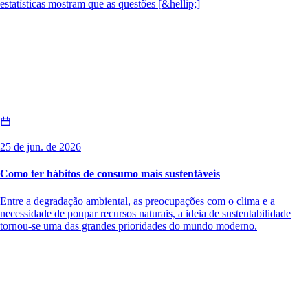
estatísticas mostram que as questões [&hellip;]
25 de jun. de 2026
Como ter hábitos de consumo mais sustentáveis
Entre a degradação ambiental, as preocupações com o clima e a
necessidade de poupar recursos naturais, a ideia de sustentabilidade
tornou-se uma das grandes prioridades do mundo moderno.