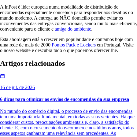
A InPost é líder europeia numa modalidade de distribuição de
encomendas especialmente concebida para responder aos desafios do
mundo moderno. A entrega ao NÃO domicílio permite evitar os
inconvenientes das entregas convencionais, sendo muito mais eficiente,
conveniente para o cliente e
amiga do ambiente
.
Esta abordagem está a crescer em popularidade e contamos hoje com
uma rede de mais de 2000
Pontos Pack e Lockers
em Portugal. Visite
o nosso website e descubra tudo o que podemos oferecer-lhe.
Artigos relacionados
16 de jul. de 2026
6 dicas para otimizar os envios de encomendas da sua empresa
No mundo do comércio digital, o processo de envio das encomendas
tem uma importância fundamental, em todas as suas vertentes. Há que
considerar custos, preocupações ambientais e, claro, a satisfação do
cliente. E, com o crescimento do e-commerce nos últimos anos, todos
esses aspetos ganharam uma relevância sem precedentes. As