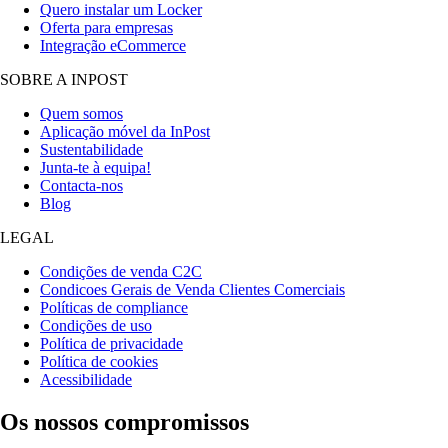
Quero instalar um Locker
Oferta para empresas
Integração eCommerce
SOBRE A INPOST
Quem somos
Aplicação móvel da InPost
Sustentabilidade
Junta-te à equipa!
Contacta-nos
Blog
LEGAL
Condições de venda C2C
Condicoes Gerais de Venda Clientes Comerciais
Políticas de compliance
Condições de uso
Política de privacidade
Política de cookies
Acessibilidade
Os nossos compromissos