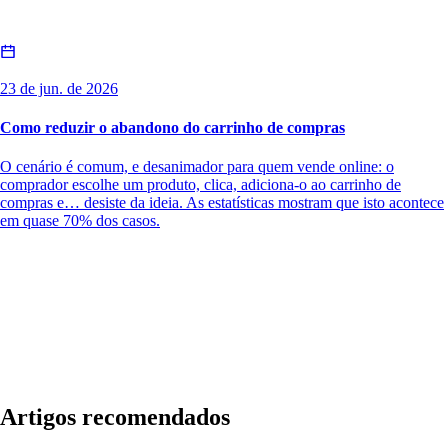
23 de jun. de 2026
Como reduzir o abandono do carrinho de compras
O cenário é comum, e desanimador para quem vende online: o
comprador escolhe um produto, clica, adiciona-o ao carrinho de
compras e… desiste da ideia. As estatísticas mostram que isto acontece
em quase 70% dos casos.
Artigos recomendados