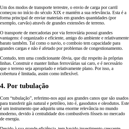
Um dos modos de transporte terrestre, o envio de carga por carril
começou no início do século XIX e mantém a sua relevância. Esta é a
forma principal de enviar materiais em grandes quantidades (por
exemplo, carvão) através de grandes extensões de terreno.
O transporte de mercadorias por via ferroviária possui grandes
vantagens: é organizado e eficiente, amigo do ambiente e relativamente
barato também. Tal como o navio, o comboio tem capacidade para
grandes cargas e não é afetado por problemas de congestionamento.
Contudo, tem uma condicionante óbvia, que diz respeito às próprias
linhas. Construir e manter linhas ferroviárias sai caro, e é necessário
que o terreno seja apropriado e relativamente plano. Por isso, a
cobertura é limitada, assim como inflexível.
4. Por tubulação
Com “tubulação”, referimo-nos aqui aos grandes canos que são usados
para transferir gás natural e petróleo, isto é, gasodutos e oleodutos. Este
é um instrumento que adquiriu uma enorme relevância no mundo
moderno, devido à centralidade dos combustíveis fósseis no mercado
de energia.
Devido à sua grande eficiência, tem havido investimento crescente